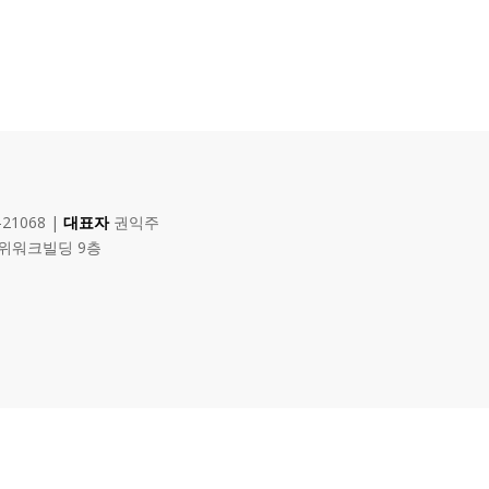
-21068 |
대표자
권익주
 위워크빌딩 9층