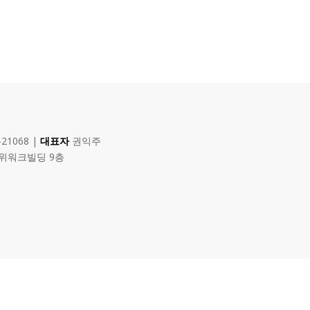
-21068 |
대표자
권익주
 위워크빌딩 9층