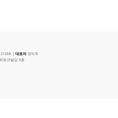
-21068 |
대표자
권익주
 위워크빌딩 9층