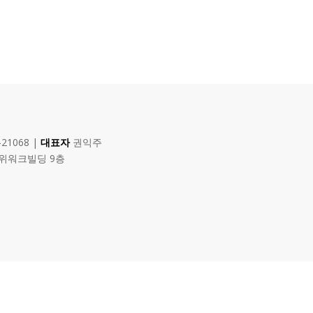
-21068 |
대표자
권익주
 위워크빌딩 9층